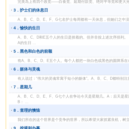
完美岛上有四个政党——白食党、延期付款党、绝对平等党和更大光荣党
3．护士们的休息日
A、B、C、D、E、F、G七名护士每周都有一天休息，但她们之中没有
4．愉快的生日
A、B、C、D和E五个人的生日是挨着的。但并非按上述次序排列。
A的生日 ...
5．黑色和白色的前额
有A、B、C、D、E五个人。每个人都把一块白色或黑色的圆牌系在各自
6．躯体与灵魂
有人说过：“伟大的灵魂常寓于短小的躯体”。A、B、C、D都特别注意各
7．星期几
A、B、C、D、E、F、G七个人在争论今天是星期几。A：后天是星
B： ...
8．查理的懊恼
我们所在的这个世界是个竞争的世界，所以希望大家抓紧良机，树立并发
9．按规则办事