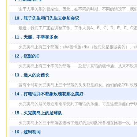
由于人事关系的复杂性。因此，在不同的时期、不同的情况下，我们 .
10．瓶子先生和门先生去参加会议
最近，我们工厂正在调整工作。工作人员A、B、C、D、E、F、G还都
11．无能、不幸和多余
欠完美岛上有三个部落：<b>破卡族</b>（他们总是很诚实的）、<b>
12．沉默的C
欠完美岛上有三个不同的部落——总是讲真话的破卡族、从来不说真话的
13．迷人的女酋长
曾有个时期欠完美岛上三个部落的头头都是妇女。她们的名字叫玫瑰、丁
14．打电话并不都象玫瑰花那么美好
欠完美岛的居民最近刚刚享受到了电话的乐趣。可是这些乐趣由于联络上
15．欠完美岛上的足球队
欠完美岛上的三个部落各选出了最好的足球队准备相互比赛一次。比赛结
16．逻辑胡同