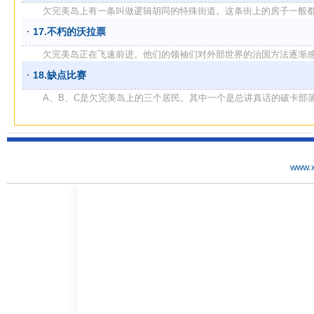
欠完美岛上有一条叫做逻辑胡同的特殊街道。这条街上的房子一般都是给
17.不朽的沃拉票
欠完美岛正在飞速前进。他们的领袖们对外部世界的治国方法逐渐感到兴
18.缺点比赛
A、B、C是欠完美岛上的三个居民。其中一个是总讲真话的破卡部落的
www.