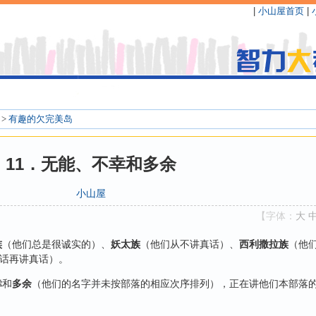
|
小山屋首页
|
>
有趣的欠完美岛
11．无能、不幸和多余
小山屋
【字体：
大
族
（他们总是很诚实的）、
妖太族
（他们从不讲真话）、
西利撒拉族
（他
话再讲真话）。
幸
和
多余
（他们的名字并未按部落的相应次序排列），正在讲他们本部落