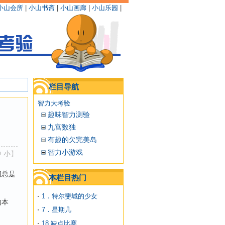
小山会所
|
小山书斋
|
小山画廊
|
小山乐园
|
栏目导航
智力大考验
趣味智力测验
九宫数独
有趣的欠完美岛
智力小游戏
中
小
】
们总是
本栏目热门
1．特尔斐城的少女
的本
7．星期几
18.缺点比赛