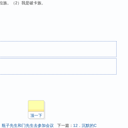
拉族。（2）我是破卡族。
？
顶一下
0．瓶子先生和门先生去参加会议
下一篇：
12．沉默的C