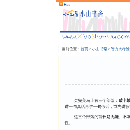
Rss
当前位置：
首页
>
小山书斋
>
智力大考验
欠完美岛上有三个部落：
破卡
讲一句真话再讲一句假话，或先讲假
这三个部落的酋长是
无能
、
不
性。