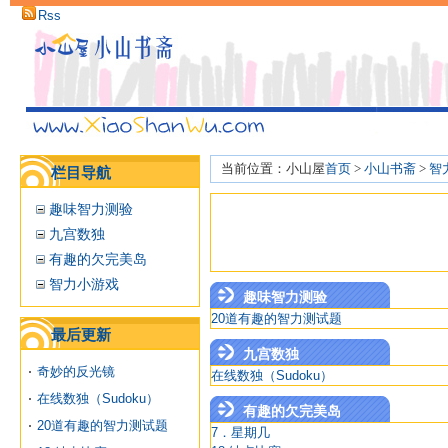
Rss
当前位置：小山屋
首页
>
小山书斋
>
智
栏目导航
趣味智力测验
九宫数独
有趣的欠完美岛
智力小游戏
趣味智力测验
20道有趣的智力测试题
最后更新
九宫数独
奇妙的反光镜
在线数独（Sudoku）
在线数独（Sudoku）
有趣的欠完美岛
20道有趣的智力测试题
7．星期几