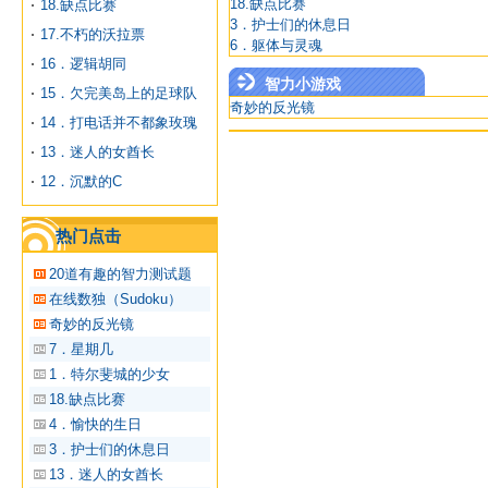
18.缺点比赛
18.缺点比赛
3．护士们的休息日
17.不朽的沃拉票
6．躯体与灵魂
16．逻辑胡同
智力小游戏
15．欠完美岛上的足球队
奇妙的反光镜
14．打电话并不都象玫瑰
13．迷人的女酋长
12．沉默的C
热门点击
20道有趣的智力测试题
在线数独（Sudoku）
奇妙的反光镜
7．星期几
1．特尔斐城的少女
18.缺点比赛
4．愉快的生日
3．护士们的休息日
13．迷人的女酋长