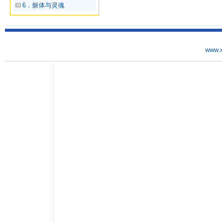
6．躯体与灵魂
www.