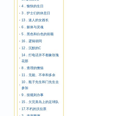
4．愉快的生日
3．护士们的休息日
13．迷人的女酋长
6．躯体与灵魂
5．黑色和白色的前额
16．逻辑胡同
12．沉默的C
14．打电话并不都象玫瑰
花那
8．查理的懊恼
11．无能、不幸和多余
10．瓶子先生和门先生去
参加
9．按规则办事
15．欠完美岛上的足球队
17.不朽的沃拉票
2．选举预测