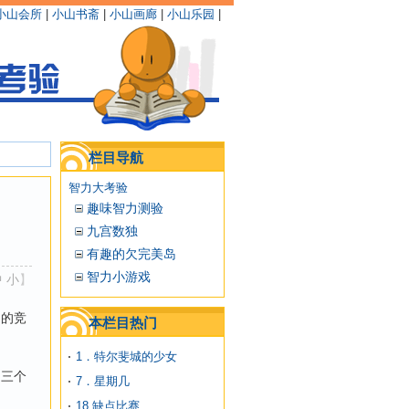
小山会所
|
小山书斋
|
小山画廊
|
小山乐园
|
栏目导航
智力大考验
趣味智力测验
九宫数独
有趣的欠完美岛
智力小游戏
中
小
】
力的竞
本栏目热门
1．特尔斐城的少女
。三个
7．星期几
18.缺点比赛