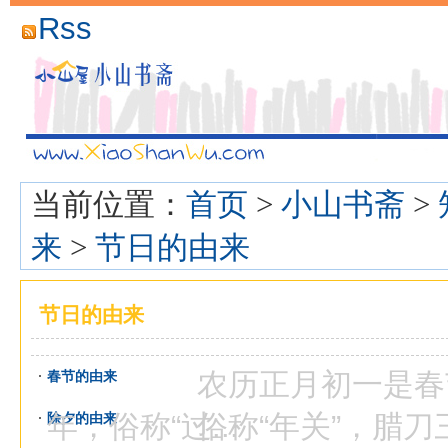
Rss
当前位置：
首页
>
小山书斋
>
来
>
节日的由来
节日的由来
农历正月初一是春节
春节的由来
年，俗称“过...
俗称“年关”，腊刀三
除夕的由来