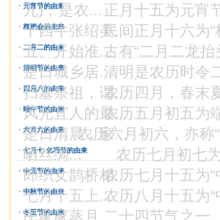
九)，是农...
正月十五为元宵节(
元宵节的由来
十四牛张绍美...
民间正月十六为“杈
杈把会的由来
五、开始准...
古有“二月二龙抬头
二月二的由来
是日城乡居...
清明是农历时令二
清明节的由来
扫墓祭祖，谓...
农历四月，春末夏
四月八的由来
风光宜人的最...
农历五月初五为端
端午节的由来
是日清晨，家...
农历六月初六，亦称“
六月六的由来
晒丝绸...
农历七月初七为“
七月七·乞巧节的由来
郎织女鹊桥相...
农历七月十五为“中
中元节的由来
七月十五上...
农历八月十五为“中
中秋节的由来
民家家蒸月...
二十四节气之一。冬
冬至节的由来