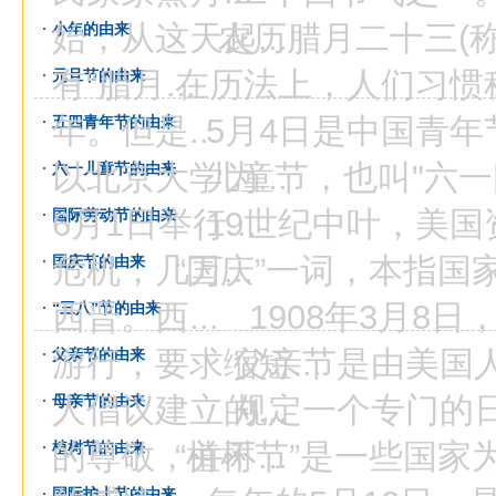
始，从这天起...
农历腊月二十三(称“
小年的由来
有“腊月...
在历法上，人们习惯
元旦节的由来
年。但是...
5月4日是中国青年节
五四青年节的由来
以北京大学为...
儿童节，也叫"六一
六一儿童节的由来
6月1日举行...
19世纪中叶，美国
国际劳动节的由来
危机，几万...
“国庆”一词，本指国
国庆节的由来
西晋。西...
1908年3月8日，
“三八”节的由来
游行，要求缩短...
父亲节是由美国人约
父亲节的由来
人倡议建立的...
规定一个专门的日
母亲节的由来
的尊敬，并不...
“植树节”是一些国家
植树节的由来
国际护士节的由来