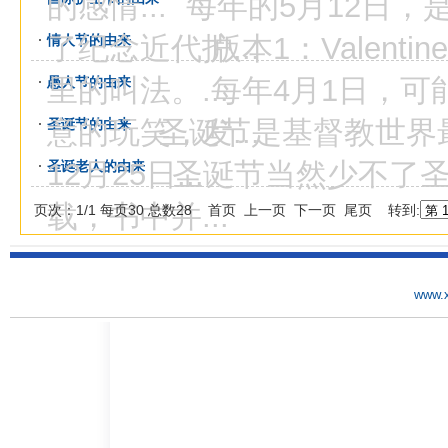
的感情...
每年的5月12日，
了纪念近代护...
版本1：Valentine
情人节的由来
里的叫法。...
每年4月1日，可能
愚人节的由来
意的玩笑，发...
圣诞节是基督教世界
圣诞节的由来
12月25日...
圣诞节当然少不了圣
圣诞老人的由来
载，书中并...
页次：1/1 每页30 总数28 首页 上一页 下一页 尾页 转到:
www.