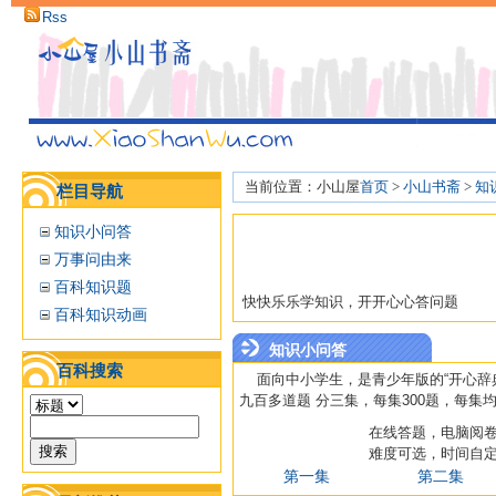
Rss
当前位置：小山屋
首页
>
小山书斋
>
知
栏目导航
知识小问答
万事问由来
百科知识题
快快乐乐学知识，开开心心答问题
百科知识动画
知识小问答
百科搜索
面向中小学生，是青少年版的“开心辞
九百多道题 分三集，每集300题，每
在线答题，电脑阅
难度可选，时间自
第一集
第二集