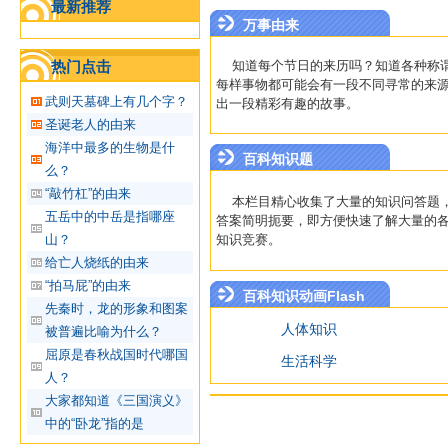
最新推荐
万事由来
热门点击
知道每个节日的来历吗？知道各种称谓
每样事物都可能会有一段不同寻常的来
武则天墓碑上有几个字？
出一段精彩有趣的故事。
圣诞老人的由来
海洋中最多的生物是什
百科知识题
么？
“敲竹杠”的由来
本栏目精心收集了大量的知识问答题，
五岳中的中岳是指哪座
答案简明扼要，即方便快速了解大量的
山？
知识竞赛。
给亡人烧纸的由来
“拍马屁”的由来
百科知识动画Flash
先秦时，龙的形象和图案
人体知识
被普遍比喻为什么？
屈原是春秋战国时代哪国
生活科学
人？
大家都知道《三国演义》
中的“卧龙”指的是