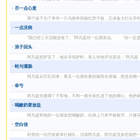
尽一点心意
两个孩子为了争夺一只乌鸦争得脸红脖子粗，正准备大打出手时阿凡
一点没病
“我已经三天没能进食了。”阿凡提对一位朋友说。 “你一定是病 
浪子回头
阿凡提把驴丢了，他在寻找驴时，有人对他开玩笑说：“阿凡提，听说
蛇与灌肠
阿凡提从巴扎回来，看见一位朋友家的烟筒在冒烟，想进去喝一点茶
幸亏
阿凡提光着脚丫子犁地，不料一根长刺扎进了他的脚心。他把刺从脚
喝酸奶要放盐
阿凡提和他的一位朋友想喝酸奶，但身上只有半枚银币，只够买一碗
空白信
村里的一位巴依家举行婚礼，没请阿凡提。阿凡提没多想就把一张空