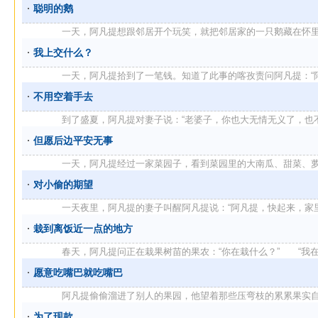
聪明的鹅
一天，阿凡提想跟邻居开个玩笑，就把邻居家的一只鹅藏在怀里往家
我上交什么？
一天，阿凡提拾到了一笔钱。知道了此事的喀孜责问阿凡提：“阿凡提
不用空着手去
到了盛夏，阿凡提对妻子说：“老婆子，你也大无情无义了，也不去乡
但愿后边平安无事
一天，阿凡提经过一家菜园子，看到菜园里的大南瓜、甜菜、萝卜、
对小偷的期望
一天夜里，阿凡提的妻子叫醒阿凡提说：“阿凡提，快起来，家里来了
栽到离饭近一点的地方
春天，阿凡提问正在栽果树苗的果农：“你在栽什么？” “我在栽 
愿意吃嘴巴就吃嘴巴
阿凡提偷偷溜进了别人的果园，他望着那些压弯枝的累累果实自言自
为了现款