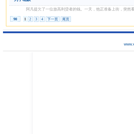
阿凡提欠了一位放高利贷者的钱。一天，他正准备上街，突然看见高
1
2
3
4
下一页
尾页
90
www.