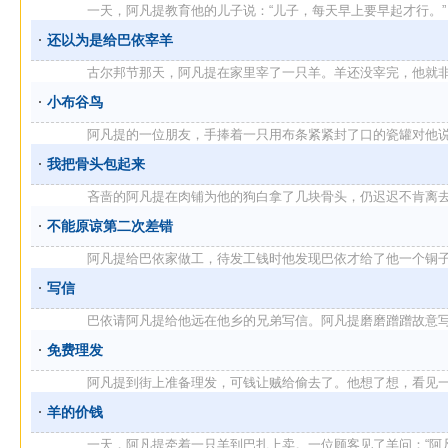
一天，阿凡提教育他的儿子说：“儿子，每天早上要早起才行。”
还以为是给巴依宰羊
古尔邦节那天，阿凡提在家里宰了一只羊。羊还没宰完，他就非常麻
小布谷鸟
阿凡提的一位朋友，手捧着一只用布条紧紧封了口的瓷罐对他说：“阿
我把骨头包起来
吝啬的阿凡提在肉铺为他的狗白拿了几块骨头，仍迟迟不肯离去
不能原谅第二次差错
阿凡提给巴依家做工，待发工钱时他发现巴依才给了他一个铜子，他
写信
巴依请阿凡提给他远在他乡的兄弟写信。阿凡提磨磨蹭蹭故意写得很
免费理发
阿凡提到街上准备理发，可钱让贼给偷去了。他想了想，看见一个头
羊的价钱
一天，阿凡提牵着一只羊到巴扎上卖。一位顾客见了羊问：“阿凡提，