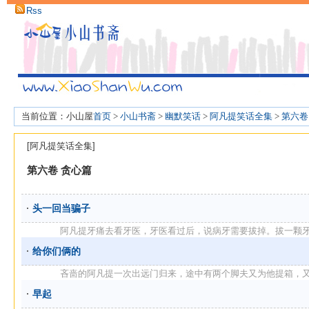
Rss
当前位置：小山屋
首页
>
小山书斋
>
幽默笑话
>
阿凡提笑话全集
>
第六卷
[阿凡提笑话全集]
第六卷 贪心篇
头一回当骗子
阿凡提牙痛去看牙医，牙医看过后，说病牙需要拔掉。拔一颗牙要一
给你们俩的
吝啬的阿凡提一次出远门归来，途中有两个脚夫又为他提箱，又为他
早起