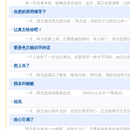
有一年瓜果丰收，蚊蝇也多得成灾，这天，国王设宴请客，让阿凡提
在您的英明领导下
一天，国王遇见阿凡提问道：“阿凡提，你的日子过得怎么样？”
让真主给你吧！
一天，阿凡提爬上墙，正要维修院墙时，有入敲门，阿凡提望过去，
要是色兰能识字的话
一个人收到了一封远方来信。信是用另一种文字写的，他怎么也看不
您上当了
一天，阿凡提遇见了喀孜，喀孜问他：“阿凡提，我听说在昨天的聚礼
我名叫贿赂
一天，阿凡提来找喀孜告状。 “你叫什么名字？”喀孜问。 “ 
凶兆
一天，国王的心情不太好，想去打猎开开心，正当他离开王宫出发时
担心它渴了
阿凡提去参加一分婚宴。待各式点心。干果和各色美味食品摆好后，