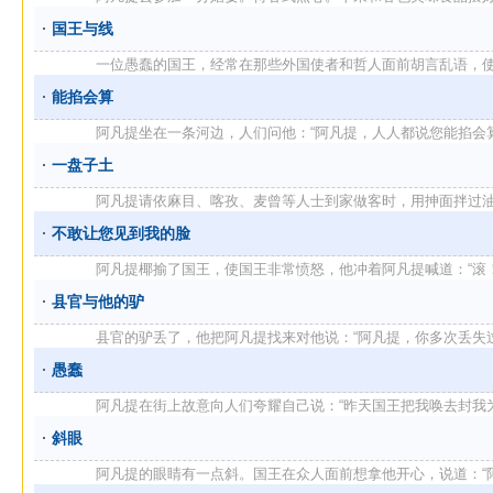
国王与线
一位愚蠢的国王，经常在那些外国使者和哲人面前胡言乱语，使周围
能掐会算
阿凡提坐在一条河边，人们问他：“阿凡提，人人都说您能掐会算，那
一盘子土
阿凡提请依麻目、喀孜、麦曾等人士到家做客时，用抻面拌过油肉款
不敢让您见到我的脸
阿凡提椰揄了国王，使国王非常愤怒，他冲着阿凡提喊道：“滚！别让
县官与他的驴
县官的驴丢了，他把阿凡提找来对他说：“阿凡提，你多次丢失过驴，
愚蠢
阿凡提在街上故意向人们夸耀自己说：“昨天国王把我唤去封我为他的
斜眼
阿凡提的眼睛有一点斜。国王在众人面前想拿他开心，说道：“阿凡提