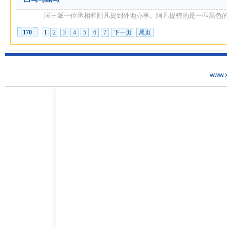
国王派一位丞相和阿凡提到外地办事。阿凡提骑的是一匹黑色的老马
1
2
3
4
5
6
7
下一页
尾页
170
www.