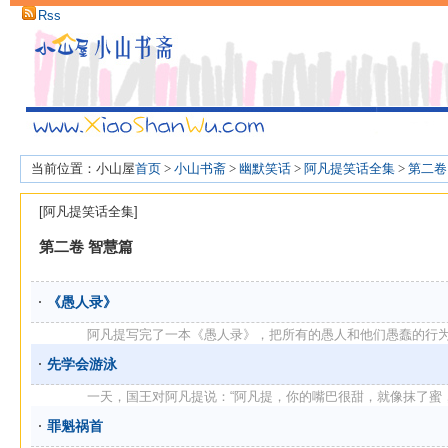
Rss
当前位置：小山屋
首页
>
小山书斋
>
幽默笑话
>
阿凡提笑话全集
>
第二卷
[阿凡提笑话全集]
第二卷 智慧篇
《愚人录》
阿凡提写完了一本《愚人录》，把所有的愚人和他们愚蠢的行为全记
先学会游泳
一天，国王对阿凡提说：“阿凡提，你的嘴巴很甜，就像抹了蜜，可你
罪魁祸首