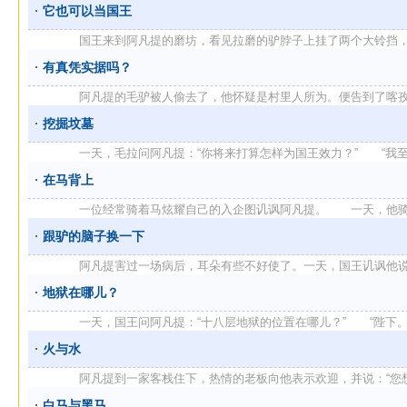
它也可以当国王
国王来到阿凡提的磨坊，看见拉磨的驴脖子上挂了两个大铃挡，便问
有真凭实据吗？
阿凡提的毛驴被人偷去了，他怀疑是村里人所为。便告到了喀孜那里
挖掘坟墓
一天，毛拉问阿凡提：“你将来打算怎样为国王效力？” “我至少 
在马背上
一位经常骑着马炫耀自己的入企图讥讽阿凡提。 一天，他骑着一
跟驴的脑子换一下
阿凡提害过一场病后，耳朵有些不好使了。一天，国王讥讽他说：“阿
地狱在哪儿？
一天，国王问阿凡提：“十八层地狱的位置在哪儿？” “陛下。我 
火与水
阿凡提到一家客栈住下，热情的老板向他表示欢迎，并说：“您想要什
白马与黑马