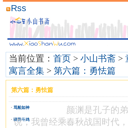
Rss
当前位置：
首页
>
小山书斋
>
寓言全集
>
第六篇：勇怯篇
第六篇：勇怯篇
颜渊是孔子的弟子
骂船如神
说，我曾经乘...
春秋战国时代，齐
驯养斗鸡