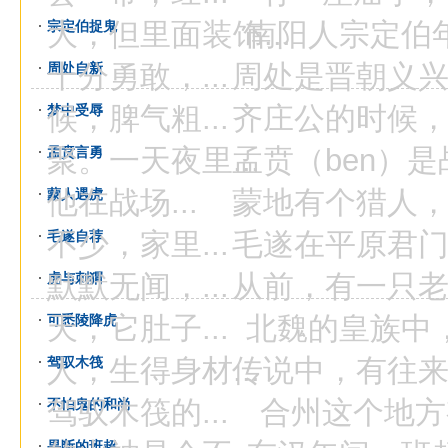
大，但里面装饰...
南阳人宗定伯年轻
宗定伯捉鬼
十分勇敢，...
周处是晋朝义兴县
周处自新
候，脾气粗...
齐庄公的时候，有
梦中受辱
聚。一天夜里...
孟贲（ben）是战
孟贲言勇
他在战场...
蒙地有个猎人，大
蒙人遇虎
不少，家里...
毛遂在平原君门下
毛遂自荐
默默无闻，...
从前，有一只老虎
虎与刺猬
天，它肚子...
北魏的皇族中，有
可悉陵降虎
人，生得身材...
传说中，有往来于
驾驭木筏
驾驭木筏的...
合州这个地方有
不怕鬼的和尚
果断的班超