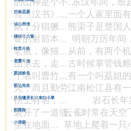
的山神是个不...
东汉年间，班超帮
写《汉书》...
一个人家里面有很
投鼠忌器
鼠十分猖獗...
熊渠子是楚国人，
诚心所致
硬的射箭本...
明朝万历年间，皇
狮猫斗大鼠
老鼠，像猫...
从前，有两个机智
牧童斗狼
山里去，走...
古时候掌管钱粮的
老曹斗鬼
个名叫曹竹...
有一个叫荔姐的姑
荔姐扮鬼
亮，而且勤劳...
江南松江县有一个
豁达先生
榜上有名，...
岩石长年累月
从岩缝里长出来的小草
裂开了一道缝。...
云雀时常在天空飞翔
圈圈阵
生在地面...
草地上爬着一只小家
小袋鼠