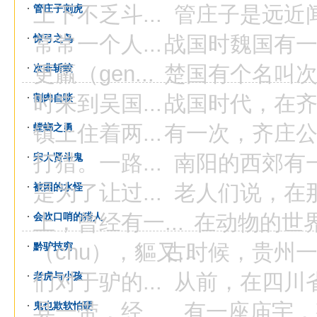
上下不乏斗...
管庄子是远近闻名
管庄子刺虎
常常一个人...
战国时魏国有一个
惊弓之鸟
更羸（gen...
楚国有个名叫次非
次非斩蛟
时来到吴国...
战国时代，在齐国
割肉自啖
镇上住着两...
有一次，齐庄公带
螳螂之勇
打猎。一路...
南阳的西郊有一座
宋大贤斗鬼
是为了让过...
老人们说，在那遥
被困的水怪
上，曾经有一...
在动物的世界里
会吹口哨的猎人
（chu），貙又...
古时候，贵州一带
黔驴技穷
们对于驴的...
从前，在四川省的
老虎与小孩
县一带，经...
有一座庙宇，整
鬼也欺软怕硬