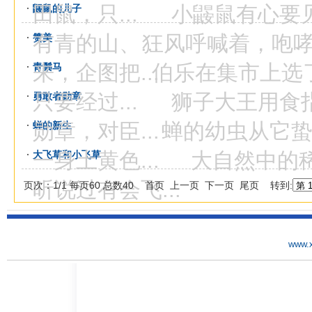
田鼠，只...
小鼹鼠有心要见见
鼹鼠的儿子
有青的山、...
狂风呼喊着，咆哮着
赞美
来，企图把...
伯乐在集市上选了一
青鬃马
只要经过...
狮子大王用食指拎
勇敢者勋章
勋章，对臣...
蝉的幼虫从它蛰居
蝉的新生
一身土黄色...
大自然中的稀奇
大飞草和小飞草
听说过有会飞...
页次：1/1 每页60 总数40 首页 上一页 下一页 尾页 转到:
www.