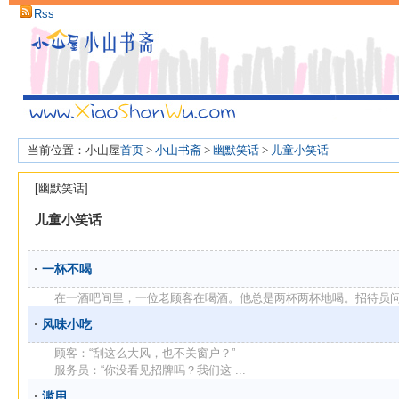
Rss
当前位置：小山屋
首页
>
小山书斋
>
幽默笑话
>
儿童小笑话
[幽默笑话]
儿童小笑话
一杯不喝
在一酒吧间里，一位老顾客在喝酒。他总是两杯两杯地喝。招待员问他：
风味小吃
顾客：“刮这么大风，也不关窗户？”
服务员：“你没看见招牌吗？我们这 ...
滥用