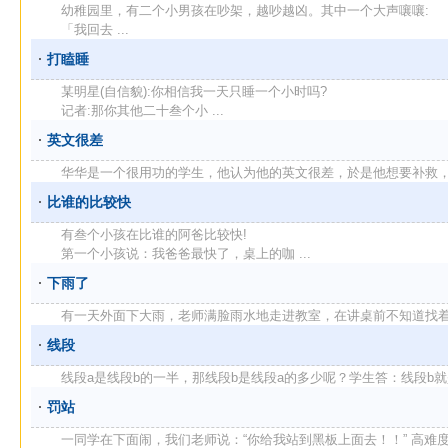
幼稚园里，有二个小男孩在吵架，越吵越凶。其中一个大声嚷嚷:
「我回去 ...
打瞌睡
某明星(自信貌):你相信我一天只睡一个小时吗?
记者:那你其他二十叁个小 ...
英文很差
华华是一个很用功的学生，他认为他的英文很差，於是他想要补救，便每
比谁的比较快
有叁个小孩在比谁的阿爸比较快!
第一个小孩说：我爸爸最快了，桌上的咖 ...
下雨了
有一天外面下大雨，老师满脸雨水地走进教室，在讲桌前不知道找着什么
线段
线段a是线段b的一半，那线段b是线段a的多少呢？学生答：线段b就是线
罚站
一同学在下面闹，我们老师说：“你给我站到黑板上面去！！” 高难度啊。