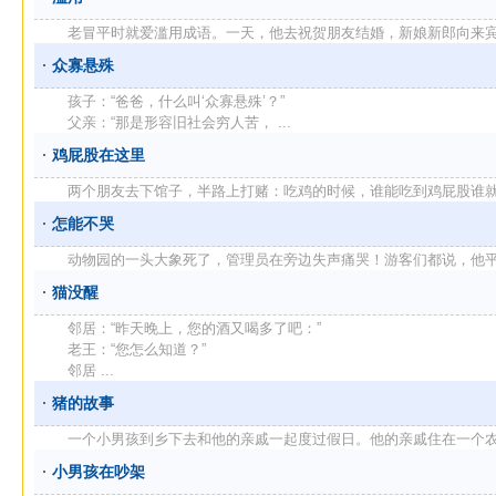
老冒平时就爱滥用成语。一天，他去祝贺朋友结婚，新娘新郎向来宾敬酒
众寡悬殊
孩子：“爸爸，什么叫‘众寡悬殊’？”
父亲：“那是形容旧社会穷人苦， ...
鸡屁股在这里
两个朋友去下馆子，半路上打赌：吃鸡的时候，谁能吃到鸡屁股谁就算赢
怎能不哭
动物园的一头大象死了，管理员在旁边失声痛哭！游客们都说，他平日一
猫没醒
邻居：“昨天晚上，您的酒又喝多了吧：”
老王：“您怎么知道？”
邻居 ...
猪的故事
一个小男孩到乡下去和他的亲戚一起度过假日。他的亲戚住在一个农庄里
小男孩在吵架