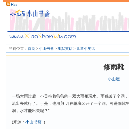
Rss
当前位置：
首页
>
小山书斋
>
幽默笑话
>
儿童小笑话
修雨靴
小山屋
一场大雨过后，小灵拖着爸爸的一双大雨靴玩水。雨靴破了个洞，
流出去就行了。于是，他用剪 刀在靴底又开了一个洞。可是雨靴里
洞，水才能出去呢？”
(来源：
小山书斋
)