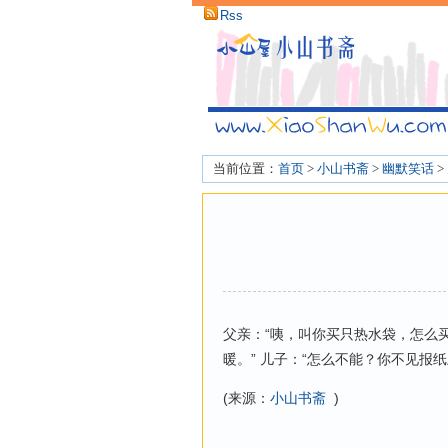
Rss
当前位置：
首页
>
小山书斋
>
幽默笑话
>
父亲：“咦，叫你买只热水袋，怎么买
暖。” 儿子：“怎么不能？你不见报纸
(来源：
小山书斋
)