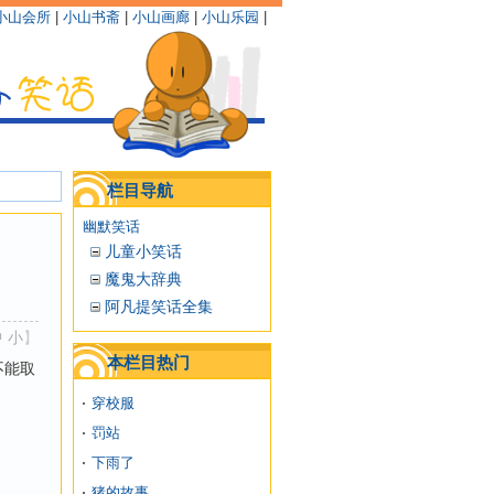
小山会所
|
小山书斋
|
小山画廊
|
小山乐园
|
栏目导航
幽默笑话
儿童小笑话
魔鬼大辞典
阿凡提笑话全集
中
小
】
本栏目热门
不能取
穿校服
罚站
下雨了
猪的故事