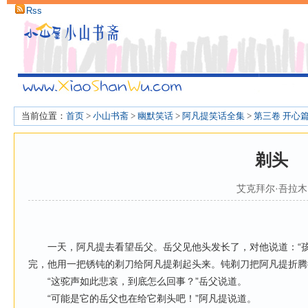
Rss
当前位置：
首页
>
小山书斋
>
幽默笑话
>
阿凡提笑话全集
>
第三卷 开心
剃头
艾克拜尔·吾拉木
一天，阿凡提去看望岳父。岳父见他头发长了，对他说道：“孩
完，他用一把锈钝的剃刀给阿凡提剃起头来。钝剃刀把阿凡提折腾
“这驼声如此悲哀，到底怎么回事？”岳父说道。
“可能是它的岳父也在给它剃头吧！”阿凡提说道。