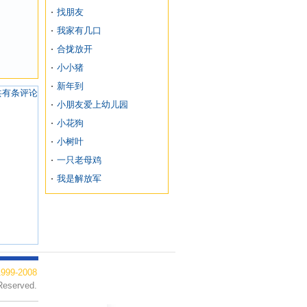
找朋友
我家有几口
合拢放开
小小猪
新年到
共有
条评论
小朋友爱上幼儿园
小花狗
小树叶
一只老母鸡
我是解放军
99-2008
Reserved.