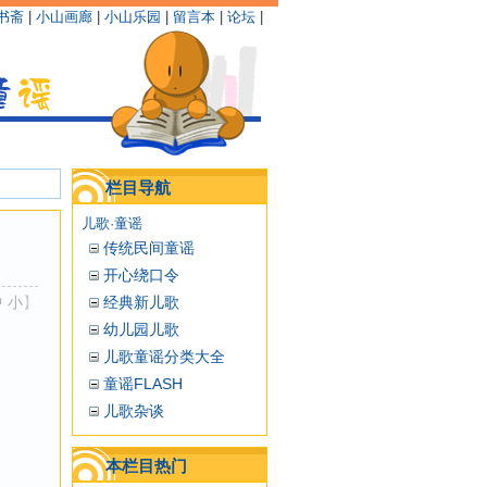
书斋
|
小山画廊
|
小山乐园
|
留言本
|
论坛
|
栏目导航
儿歌·童谣
传统民间童谣
开心绕口令
中
小
】
经典新儿歌
幼儿园儿歌
儿歌童谣分类大全
童谣FLASH
儿歌杂谈
本栏目热门