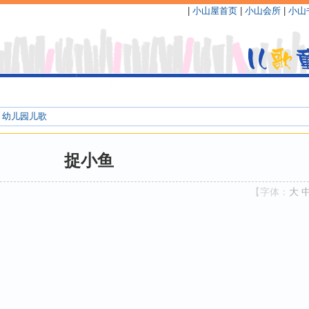
|
小山屋首页
|
小山会所
|
小山
>
幼儿园儿歌
捉小鱼
【字体：
大