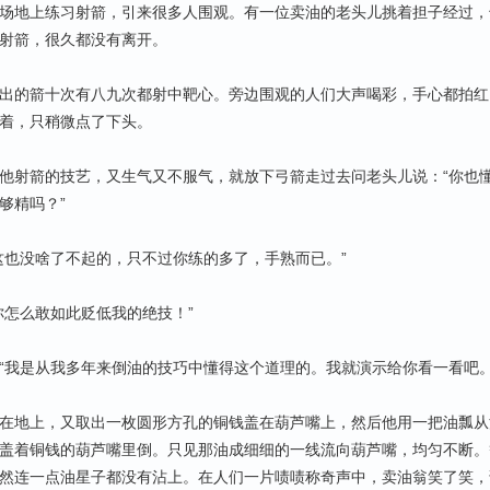
地上练习射箭，引来很多人围观。有一位卖油的老头儿挑着担子经过，
射箭，很久都没有离开。
的箭十次有八九次都射中靶心。旁边围观的人们大声喝彩，手心都拍红
着，只稍微点了下头。
射箭的技艺，又生气又不服气，就放下弓箭走过去问老头儿说：“你也
够精吗？”
也没啥了不起的，只不过你练的多了，手熟而已。”
怎么敢如此贬低我的绝技！”
我是从我多年来倒油的技巧中懂得这个道理的。我就演示给你看一看吧。
地上，又取出一枚圆形方孔的铜钱盖在葫芦嘴上，然后他用一把油瓢从
盖着铜钱的葫芦嘴里倒。只见那油成细细的一线流向葫芦嘴，均匀不断。
然连一点油星子都没有沾上。在人们一片啧啧称奇声中，卖油翁笑了笑，