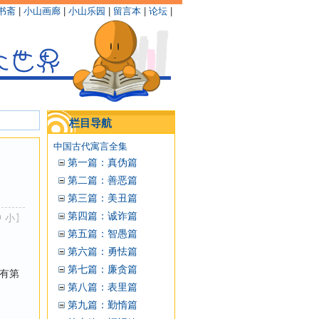
书斋
|
小山画廊
|
小山乐园
|
留言本
|
论坛
|
栏目导航
中国古代寓言全集
第一篇：真伪篇
第二篇：善恶篇
第三篇：美丑篇
第四篇：诚诈篇
中
小
】
第五篇：智愚篇
第六篇：勇怯篇
第七篇：廉贪篇
有第
第八篇：表里篇
第九篇：勤惰篇