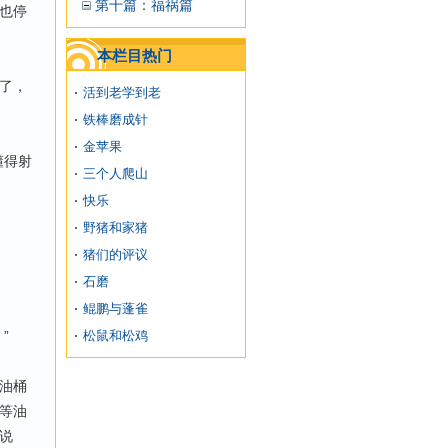
第十篇：福祸篇
也停
本栏目热门
了，
活到老学到老
铁棒磨成针
金苹果
懂得射
三个人爬山
快乐
野猪和家猪
猪们的评议
石磨
鲲鹏与蓬雀
”
松鼠和松鸡
油桶
等油
说