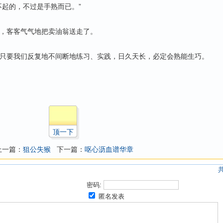
不起的，不过是手熟而已。”
客客气气地把卖油翁送走了。
要我们反复地不间断地练习、实践，日久天长，必定会熟能生巧。
顶一下
上一篇：
狙公失猴
下一篇：
呕心沥血谱华章
密码:
匿名发表