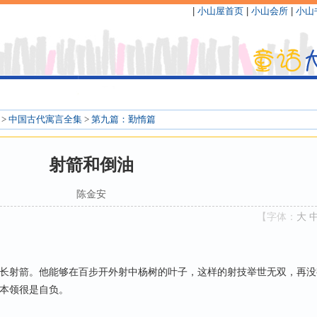
|
小山屋首页
|
小山会所
|
小山
>
中国古代寓言全集
>
第九篇：勤惰篇
射箭和倒油
陈金安
【字体：
大
射箭。他能够在百步开外射中杨树的叶子，这样的射技举世无双，再没
本领很是自负。