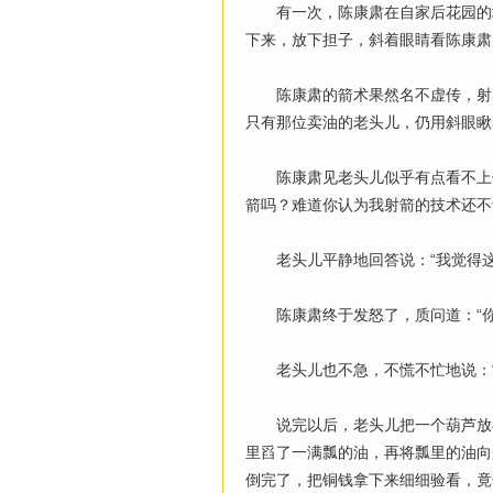
有一次，陈康肃在自家后花园的场
下来，放下担子，斜着眼睛看陈康肃
陈康肃的箭术果然名不虚传，射出
只有那位卖油的老头儿，仍用斜眼瞅
陈康肃见老头儿似乎有点看不上他
箭吗？难道你认为我射箭的技术还不
老头儿平静地回答说：“我觉得这
陈康肃终于发怒了，质问道：“你
老头儿也不急，不慌不忙地说：“
说完以后，老头儿把一个葫芦放在
里舀了一满瓢的油，再将瓢里的油向
倒完了，把铜钱拿下来细细验看，竟