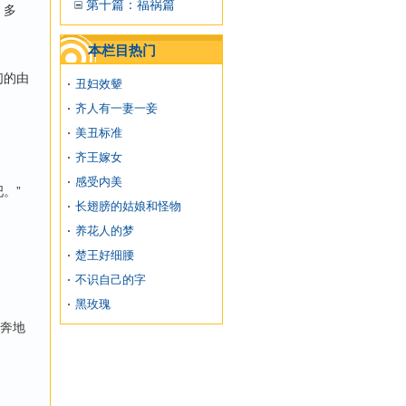
第十篇：福祸篇
，多
本栏目热门
们的由
丑妇效颦
齐人有一妻一妾
美丑标准
齐王嫁女
感受内美
。”
长翅膀的姑娘和怪物
养花人的梦
楚王好细腰
不识自己的字
黑玫瑰
奔地