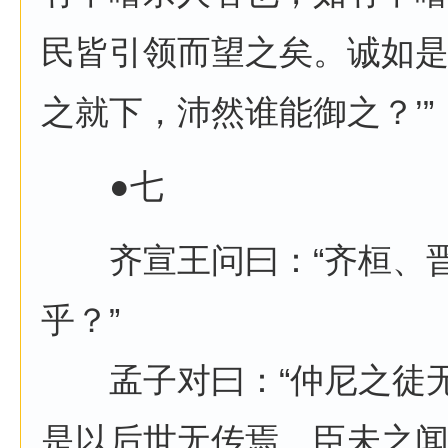
民皆引领而望之矣。诚如
之就下，沛然谁能御之？’”
●七
齐宣王问曰：“齐桓、晋
乎？”
孟子对曰：“仲尼之徒无
是以后世无传焉。臣未之