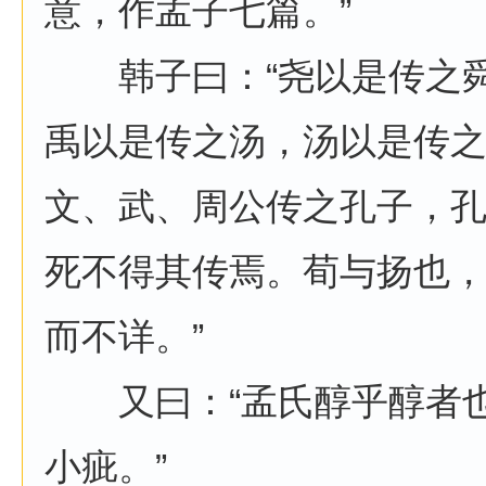
意，作孟子七篇。”
韩子曰：“尧以是传之舜
禹以是传之汤，汤以是传
文、武、周公传之孔子，
死不得其传焉。荀与扬也
而不详。”
又曰：“孟氏醇乎醇者也
小疵。”