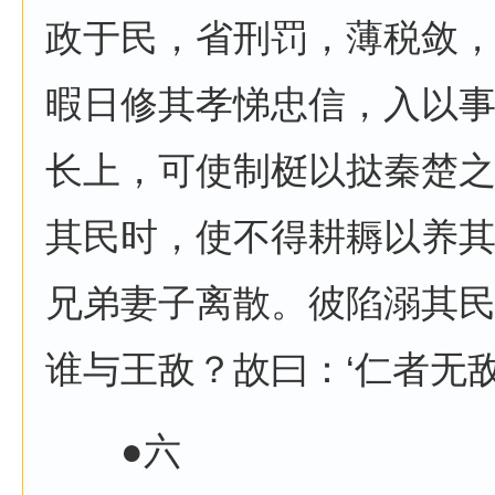
政于民，省刑罚，薄税敛
暇日修其孝悌忠信，入以
长上，可使制梃以挞秦楚
其民时，使不得耕耨以养
兄弟妻子离散。彼陷溺其
谁与王敌？故曰：‘仁者无敌
●六