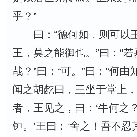
乎？”
曰：“德何如，则可以王
王，莫之能御也。”曰：“
哉？”曰：“可。”曰：“何由
闻之胡龁曰，王坐于堂上
者，王见之，曰：‘牛何之？
钟。’王曰：‘舍之！吾不