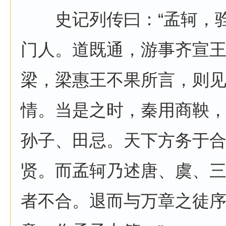
史记列传曰：“孟轲，驺
门人。道既通，游事齐宣
梁，梁惠王不果所言，则
情。当是之时，秦用商鞅
孙子、田忌。天下方务于
贤。而孟轲乃述唐、虞、
者不合。退而与万章之徒