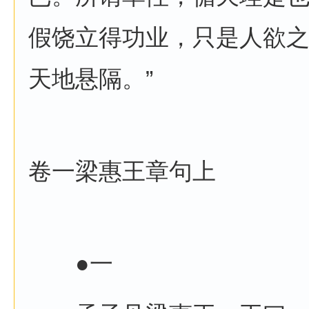
假饶立得功业，只是人欲
天地悬隔。”
卷一梁惠王章句上
●一