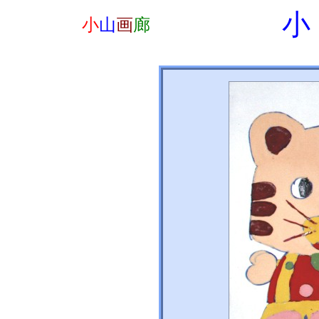
小
小
山
画
廊